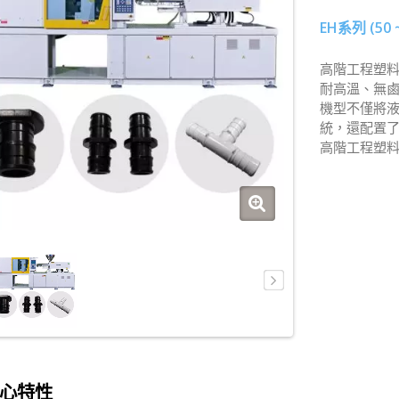
EH系列 (50 ~
高階工程塑
耐高溫、無
機型不僅將液
統，還配置
高階工程塑
心特性