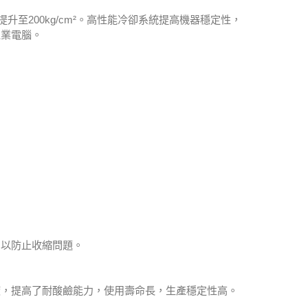
升至200kg/cm²。高性能冷卻系統提高機器穩定性，
工業電腦。
卻以防止收縮問題。
度，提高了耐酸鹼能力，使用壽命長，生產穩定性高。