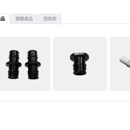
產品
關聯產品
規格表