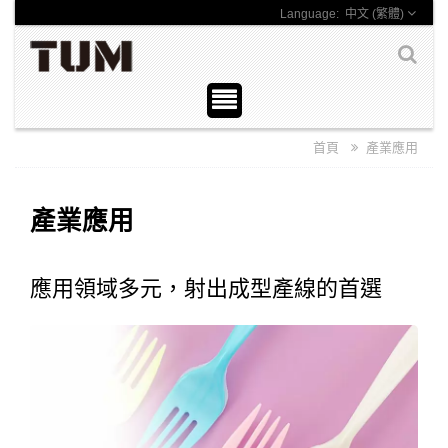
中文 (繁體)
首頁
產業應用
產業應用
應用領域多元，射出成型產線的首選