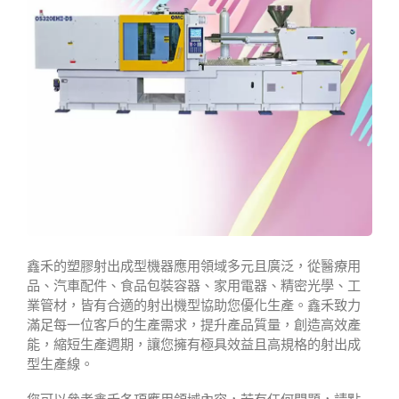
鑫禾的塑膠射出成型機器應用領域多元且廣泛，從醫療用
品、汽車配件、食品包裝容器、家用電器、精密光學、工
業管材，皆有合適的射出機型協助您優化生產。鑫禾致力
滿足每一位客戶的生產需求，提升產品質量，創造高效產
能，縮短生產週期，讓您擁有極具效益且高規格的射出成
型生產線。