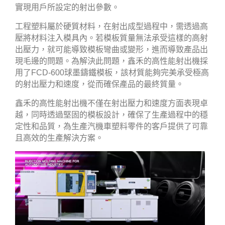
實現用戶所設定的射出參數。
工程塑料屬於硬質材料，在射出成型過程中，需透過高
壓將材料注入模具內。若模板質量無法承受這樣的高射
出壓力，就可能導致模板彎曲或變形，進而導致產品出
現毛邊的問題。為解決此問題，鑫禾的高性能射出機採
用了FCD-600球墨鑄鐵模板，該材質能夠完美承受極高
的射出壓力和速度，從而確保產品的最終質量。
鑫禾的高性能射出機不僅在射出壓力和速度方面表現卓
越，同時透過堅固的模板設計，確保了生產過程中的穩
定性和品質，為生產汽機車塑料零件的客戶提供了可靠
且高效的生產解決方案。