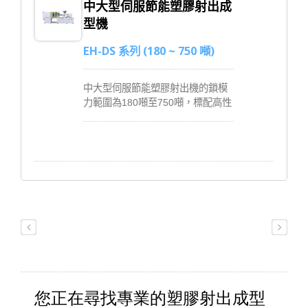
中大型伺服節能塑膠射出成
度，確保射出參數的精確控制。此
外，機型搭配進口的雙聯葉片泵和
型機
射出機專用感應馬達，可在高速運
作時增加泵浦流量輸出，提升動作
EH-DS 系列 (180 ~ 750 噸)
速度。傳統機型的特點在於其泵浦
輸出能夠承受高壓並長時間穩定輸
中大型伺服節能塑膠射出機的鎖模
出，因此特別適用於生產厚件、透
力範圍為180噸至750噸，標配高性
明件、著重外觀或使用特殊原料
能伺服省電系統，具有出色的節能
等，需要長時間高保壓的塑料產
效果，同時擁有迅速的響應速度，
品。
可輕鬆滿足用戶的生產需求。這款
射出機具有調節電機轉速以節省能
源消耗的能力，尤其在需要較低流
量和產品冷卻的情況下，節省能源
效果顯著。相對於傳統液壓射出
機，節能效果至少可達60%到
80%。