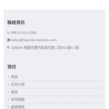
聯絡資訊
886-3-313-1008
sales@topunite-injection.com
338006 桃園市蘆竹區南竹路二段361巷3-3號
資訊
首頁
公司介紹
產品
常見問題
產業應用