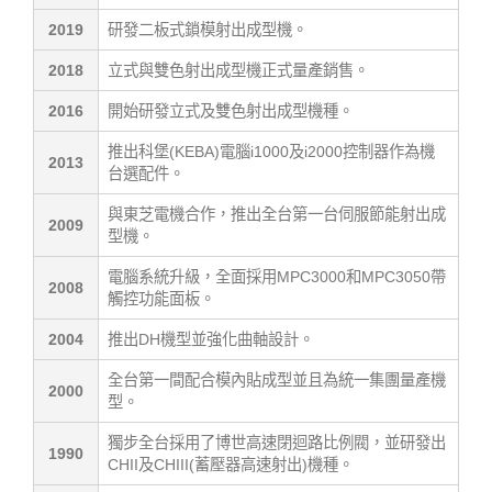
2019
研發二板式鎖模射出成型機。
2018
立式與雙色射出成型機正式量產銷售。
2016
開始研發立式及雙色射出成型機種。
推出科堡(KEBA)電腦i1000及i2000控制器作為機
2013
台選配件。
與東芝電機合作，推出全台第一台伺服節能射出成
2009
型機。
電腦系統升級，全面採用MPC3000和MPC3050帶
2008
觸控功能面板。
2004
推出DH機型並強化曲軸設計。
全台第一間配合模內貼成型並且為統一集團量產機
2000
型。
獨步全台採用了博世高速閉迴路比例閥，並研發出
1990
CHII及CHIII(蓄壓器高速射出)機種。