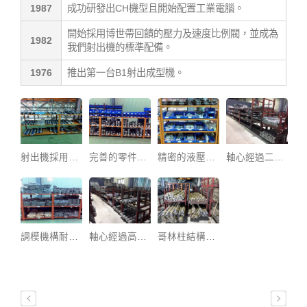
1987
成功研發出CH機型且開始配置工業電腦。
開始採用博世帶回饋的壓力及速度比例閥，並成為
1982
我們射出機的標準配備。
1976
推出第一台B1射出成型機。
射出機採用博世力士樂液壓閥，穩定性高，產能提升。
完善的零件庫存管理，加速排除機械問題，穩定產線運作。
精密的液壓元件，提高射出性能、精度及穩定性。
軸心經過二次研磨及熱處理製程，可減少摩擦並提高穩定性。
調模機構耐用性佳，精密度高，縮短調模時間。
軸心經過高週波處理，以增加硬度和耐用性。
哥林柱結構堅固，可承受極大拉力，確保系統的穩定性。