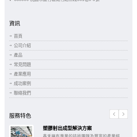
資訊
首頁
公司介紹
產品
常見問題
產業應用
成功案例
聯絡我們
服務特色
塑膠射出成型解決方案
鑫禾擁有專業的技術團隊及豐富的產業經