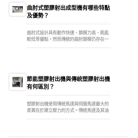
曲肘式塑膠射出成型機有哪些特點
及優勢？
曲肘式設計具有動作快速、鎖模力高、耗能
較低等優點，然而傳統的曲肘鎖模仍存在一
些缺陷，例如控制不如直壓式精確，受壓大
時模板容易翹曲變形、維修成本高昂以及調
整模厚步驟繁雜等。為解決傳統曲肘式鎖模
所帶來的不便，鑫禾專注於改進過去認知上
的結構缺陷。
節能塑膠射出機與傳統塑膠射出機
有何區別？
塑膠射出機使用傳統馬達與伺服馬達最大的
差異在於建立壓力的方式。傳統馬達及其油
路配置利用比例壓力及流量控制，以達成使
用者所設定的條件；而伺服馬達建立壓力則
是透過改變馬達轉速實現壓力的調整。我們
所搭配的東芝伺服馬達具有0 - 3000rpm的