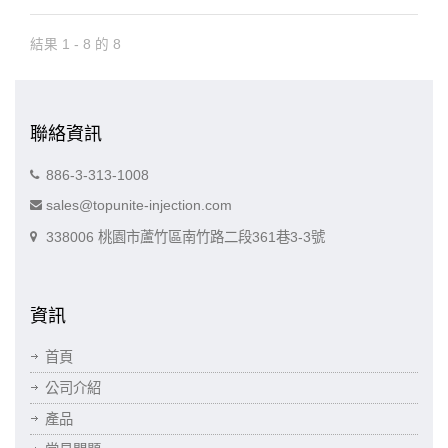
轉速範圍，在週期冷卻時能夠以極低轉速待
機，顯著節省能耗。傳統及伺服馬達各有其
結果 1 - 8 的 8
使用上的優勢，如果您對此有進一步的疑問
或需要了解更多，請隨時與我們聯繫。
聯絡資訊
886-3-313-1008
sales@topunite-injection.com
338006 桃園市蘆竹區南竹路二段361巷3-3號
資訊
首頁
公司介紹
產品