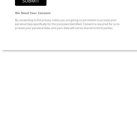
We Need Your Consent
By consenting to this privacy notice you are giving us permission to process your
personal data specifically for the purposes identified. Consent is required for us to
process your personal data, and your data will not be shared to third parties.