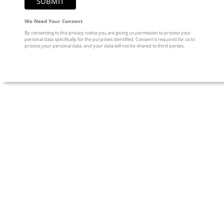
We Need Your Consent
By consenting to this privacy notice you are giving us permission to process your
personal data specifically for the purposes identified. Consent is required for us to
process your personal data, and your data will not be shared to third parties.